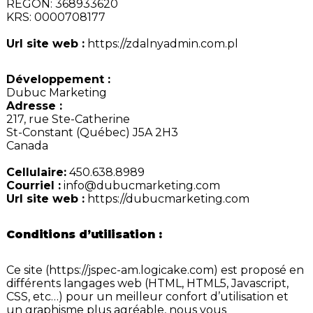
REGON: 368933620
KRS: 0000708177
Url site web :
https://zdalnyadmin.com.pl
Développement :
Dubuc Marketing
Adresse :
217, rue Ste-Catherine
St-Constant (Québec) J5A 2H3
Canada
Cellulaire:
450.638.8989
Courriel :
info@dubucmarketing.com
Url site web :
https://dubucmarketing.com
Conditions d’utilisation :
Ce site (
https://jspec-am.logicake.com
) est proposé en
différents langages web (HTML, HTML5, Javascript,
CSS, etc…) pour un meilleur confort d’utilisation et
un graphisme plus agréable, nous vous